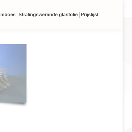
amboes
Stralingswerende glasfolie
Prijslijst
Search: